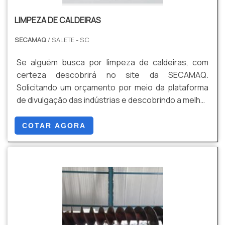
de alta qualidade, garantem a melhor experiência
LIMPEZA DE CALDEIRAS
para os clientes com qualidade....
SECAMAQ
/ SALETE - SC
Se alguém busca por limpeza de caldeiras, com
certeza descobrirá no site da SECAMAQ.
Solicitando um orçamento por meio da plataforma
de divulgação das indústrias e descobrindo a melhor
referência do mercado. Quando o desejo é por
limpeza de caldeiras, com a SECAMAQ atingirá
COTAR AGORA
proteção com comprometimento com os
resultados dos clientes.MAIS INFORMAÇÕES
RELEVANTES SOBRE LIMPEZA DE CALDEIRASHá
muitas maneiras eficientes de demonstrar
competência e excelência em sua área de atuação.
A SECAMAQ objetiva sua energia em criar uma
estrutura com: Escritório de alta qualidade onde