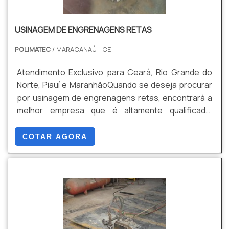
USINAGEM DE ENGRENAGENS RETAS
POLIMATEC
/ MARACANAÚ - CE
Atendimento Exclusivo para Ceará, Rio Grande do
Norte, Piauí e MaranhãoQuando se deseja procurar
por usinagem de engrenagens retas, encontrará a
melhor empresa que é altamente qualificada.
Solicitando um orçamento na vitrine que se chama
Soluções Industriais e encontrando a maior
COTAR AGORA
referência no mercado em seu próprio segmento.
Quando o tema é usinagem de engrenagens, com
os melhores profissionais da Polimatec atingirá
precisão com compro...