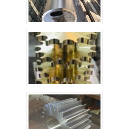
atender com muita eficiência e responsabilidade
seus clientes e colaboradores e responsável,
características possíveis por ter escritório de alta
qualidade onde são realizadas as atividades e
13.000m² de planta industrial. A MELHOR EMPRESA
EM VENDAS DE FILTROS DE MANGASomente na
SECAMAQ é possível encontrar a solução para
quem busca filtro de mangas. São diversas opções
de itens oferecidos, como caldeira a lenha e
secador de madeira. Tudo isso, somado a um time
com staff com mais de 200 profissionais
contratados diretamente e equipe eficiente,
garante a melhor experiência para os clientes com
qualidade..