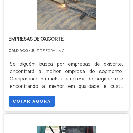
EMPRESAS DE OXICORTE
CALD ACO
/ JUIZ DE FORA - MG
Se alguém busca por empresas de oxicorte,
encontrará a melhor empresa do segmento.
Comparando na melhor empresa do segmento e
encontrando a melhor em qualidade e custo
benefício.Quando o interesse é por empresas de
oxicorte, com os profissionais da Cald Aço
COTAR AGORA
encontramos proteção com programas de
melhorias padronizadas.MAIS SOBRE EMPRESAS DE
OXICORTEA Cald Aço canaliza sua energia em
oferecer uma estrutura com escritório de alta