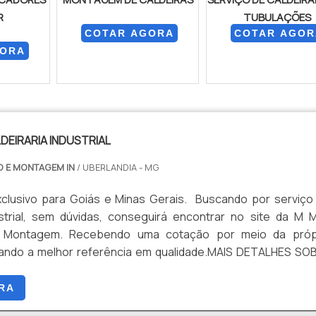
R
TUBULAÇÕES
COTAR AGORA
COTAR AGOR
GORA
DEIRARIA INDUSTRIAL
O E MONTAGEM IN
/ UBERLANDIA - MG
clusivo para Goiás e Minas Gerais. Buscando por serviço
dustrial, sem dúvidas, conseguirá encontrar no site da M 
 Montagem. Recebendo uma cotação por meio da próp
ando a melhor referência em qualidade.MAIS DETALHES SO
ALDEIRARIA INDUSTRIALSe alguém pesquisar serviço
ustrial em uma empresa inovadora, descobre a M M e Manuten
RA
a empresa com alto know-how em filtro prensa e reforma