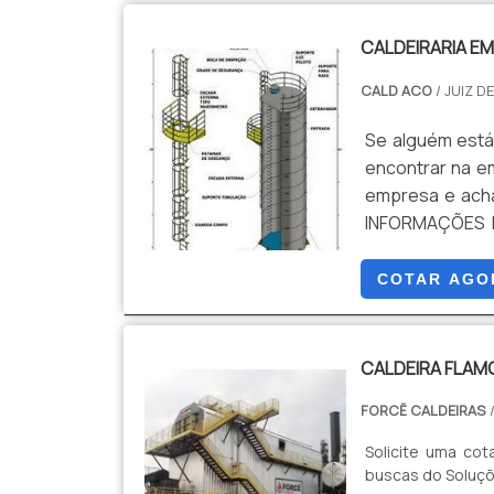
CALDEIRARIA EM
CALD ACO
/ JUIZ D
Se alguém está
encontrar na e
empresa e acha
INFORMAÇÕES 
por caldeirari
Empresa especi
COTAR AGO
disponibilizand
cada cliente.S
uma empresa 
CALDEIRA FLAM
assertividade,
FORCË CALDEIRAS
/
da empresa com
ser prestado p
Solicite uma cot
ajuda a garantir
buscas do Soluçõ