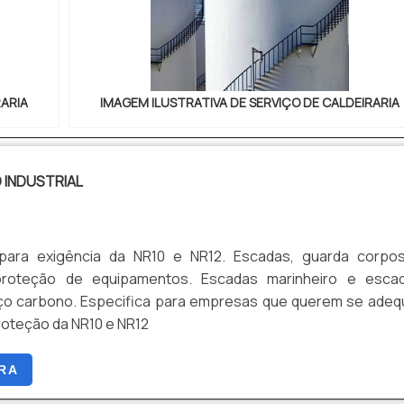
rãos e reforma de concha de carregadeira.É conhecida por 
mprometida com seus serviços e uma empresa que preza p
cterísticas possíveis pelo fato de a empresa ter escritório
 onde são realizadas as atividades e biblioteca técnica
esses fatores, agregados a uma equipe multidisciplinar
RARIA
IMAGEM ILUSTRATIVA DE SERVIÇO DE CALDEIRARIA
ociados e profissionais qualificados, garantem uma entrega
nta a ponta....
INDUSTRIAL
para exigência da NR10 e NR12. Escadas, guarda corpo
proteção de equipamentos. Escadas marinheiro e esca
ço carbono. Especifica para empresas que querem se adeq
roteção da NR10 e NR12
RA