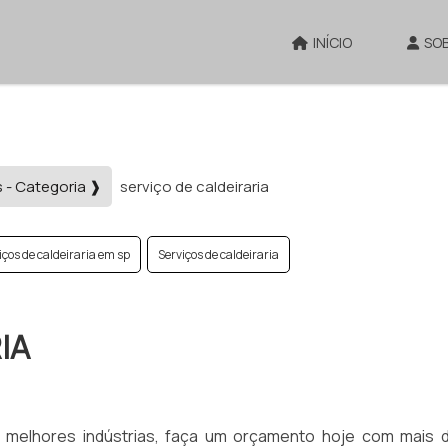
INÍCIO
SO
s - Categoria ❱
serviço de caldeiraria
iços de caldeiraria em sp
Serviços de caldeiraria
IA
as melhores indústrias, faça um orçamento hoje com mais 