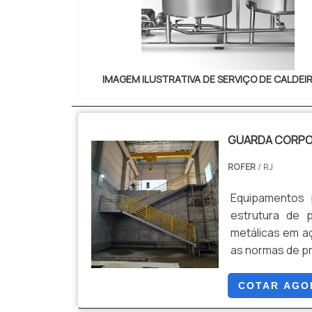
secadores de g
uma empresa co
segurança, cara
alta qualidade
apoio. Todos 
IMAGEM ILUSTRATIVA DE SERVIÇO DE CALDEI
consultores ass
excelência de po
GUARDA CORPO 
ROFER
/ RJ
Equipamentos 
estrutura de 
metálicas em a
as normas de p
COTAR AGO