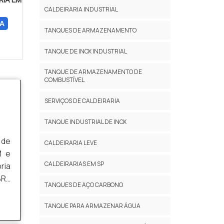
CALDEIRARIA INDUSTRIAL
A
TANQUES DE ARMAZENAMENTO
TANQUE DE INOX INDUSTRIAL
TANQUE DE ARMAZENAMENTO DE
COMBUSTÍVEL
SERVIÇOS DE CALDEIRARIA
TANQUE INDUSTRIAL DE INOX
 de
CALDEIRARIA LEVE
M e
CALDEIRARIAS EM SP
ria
BRE
TANQUES DE AÇO CARBONO
 de
ção
TANQUE PARA ARMAZENAR ÁGUA
 de