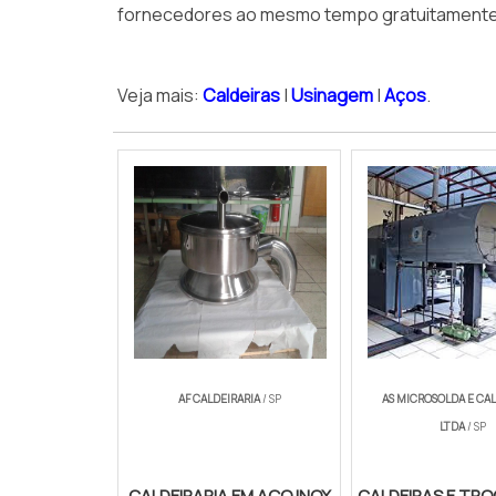
fornecedores ao mesmo tempo gratuitamente p
Veja mais:
Caldeiras
|
Usinagem
|
Aços
.
AF CALDEIRARIA
/ SP
AS MICROSOLDA E CAL
LTDA
/ SP
CALDEIRARIA EM AÇO INOX
CALDEIRAS E TR