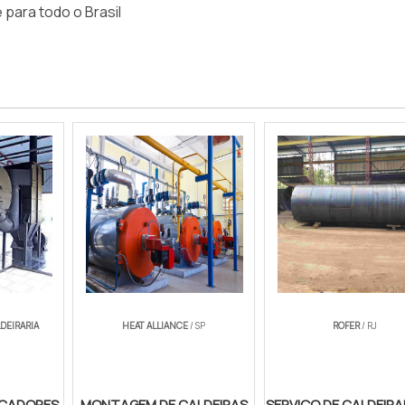
ara todo o Brasil
DEIRARIA
HEAT ALLIANCE
/ SP
ROFER
/ RJ
OCADORES
MONTAGEM DE CALDEIRAS
SERVIÇO DE CALDEIRA