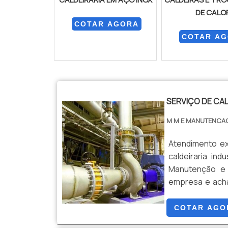
DE CALO
COTAR AGORA
COTAR A
SERVIÇO DE CAL
M M E MANUTENCA
Atendimento ex
caldeiraria in
Manutenção e
empresa e ach
SERVIÇO DE C
caldeiraria ind
COTAR AGO
e Montagem. Um