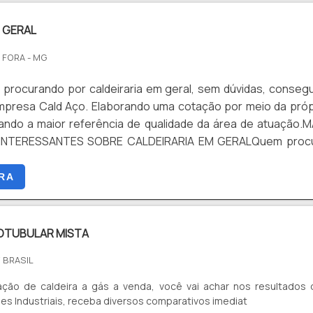
 GERAL
E FORA - MG
 procurando por caldeiraria em geral, sem dúvidas, consegu
mpresa Cald Aço. Elaborando uma cotação por meio da próp
ndo a maior referência de qualidade da área de atuação.M
INTERESSANTES SOBRE CALDEIRARIA EM GERALQuem proc
a geral em uma empresa responsável, acha o site da Cald A
alizada em calandragem de chapa e dobra de chapas de a
RA
o tudo que há de mais atual para garantir a qualidade final p
em perder o foco em caldeiraria em geral, é importante bus
que tenha produtos e serviços com ótima qualidad
OTUBULAR MISTA
 características simples, mas que mostram o comprometime
 BRASIL
 seus clientes.É importante lembrar que o serviço deve sem
or empresas especializadas no segmento. Esse tipo de cuid
ação de caldeira a gás a venda, você vai achar nos resultados 
 a qualidade e assertividade do serviço, além de evitar prejuí
es Industriais, receba diversos comparativos imediat