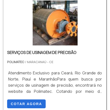
Altamente qualificada; Inovadora; Segura. MAIS
know-how focado em caldeira a óleo e filtro de
DETALHES SOBRE A EMPRESANa Polimatec tem o
mangas, garante o que há de melhor na
que há de melhor no ramo de usinagem precisão. Os
atualidade.Sem trocar o foco sobre peças de
clientes encontram ítens como pinos e tubulações.
caldeiras, na essência da empresa a mesma deve
É conhecida por ser comprometida com os serviços
prezar pelos produtos e serviços com ótima
e segura, qualificações construídas por focar suas
qualidade e precisão, pontos importantes que ficam
ações no resultado final, tendo escritório de alta
de fora no planejamento de empresas que visam
qualidade onde são realizadas as atividades e
apenas o lucro, deixando a desejar nos outros
SERVIÇOS DE USINAGEM DE PRECISÃO
equipamentos de última geração. Esses fatores,
fatores.Existem muitas formas diferentes de
somados a um time de profissionais disposto a
demonstrar conhecimento e autoridade em sua
POLIMATEC
/ MARACANAÚ - CE
atender com seriedade, transparência e agilidade e
área de atuação. Boas razões pelas quais a
profissionais com vasta experiência nas diversas
SECAMAQ é líder quando pesquisar por peças de
Atendimento Exclusivo para Ceará, Rio Grande do
áreas de atuação, garantem o sucesso de cada
caldeiras: Staff com mais de 200 profissionais
Norte, Piauí e MaranhãoPara quem busca por
cliente de ponta a ponta..
contratados diretamente; Profissionais com vasta
serviços de usinagem de precisão, encontrará no
experiência nas diversas áreas de atuação;
website da Polimatec. Cotando por meio da
Colaboradores de alta qualidade; Escritório de alta
plataforma e encontrando a líder em qualidade.
qualidade onde são realizadas as atividades;
Quando o interesse é por serviços de usinagem,
COTAR AGORA
13.000m² de planta industrial; Equipamentos de
com a Polimatec alcançará assertividade com ampla