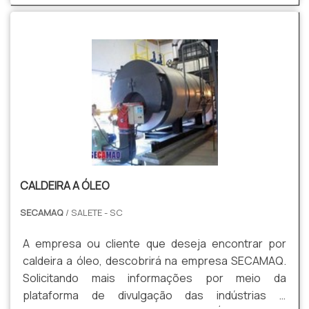
última geração. DIFERENCIAIS PERTINENTES DA
linha de produtos e serviços.UM POUCO MAIS
ORGANIZAÇÃOSomente na SECAMAQ sempre tem
SOBRE SERVIÇOS DE USINAGEM DE PRECISÃOHá
a solução mais buscada na área de peças de
muitas maneiras eficientes de demonstrar
caldeiras. São diversas opções disponibilizadas,
competência e excelência em sua área de atuação.
como aquecedor de fluido térmico e filtro
A Polimatec centraliza sua estratégia em oferecer
multiciclone.Tem rótulo de comprometida em
aos parceiros uma estrutura com: Escritório de alta
atender com muita eficiência e responsabilidade
qualidade onde são realizadas as atividades;
seus clientes e colaboradores e eficiente em seus
Tecnologia de ponta; Sala de treinamento com
equipamentos, qualificações construídas pelo fato
materiais sofisticados. Tudo para se certificar que
de a empresa focar suas ações no resultado final,
se tenha serviço de usinagem com assertividade.
CALDEIRA A ÓLEO
tendo escritório de alta qualidade onde são
Ainda com uma visão analítica sobre serviços de
realizadas as atividades e estrutura suficiente para
usinagem de precisão, deve-se descartar
SECAMAQ
/ SALETE - SC
atender todas as demandas.Tudo isso, unido a um
empresas que não tenham produtos e serviços
time com staff com mais de 200 profissionais
com ótima qualidade e precisão, pequenos
A empresa ou cliente que deseja encontrar por
contratados diretamente e colaboradores de alta
detalhes, mas de grande valia para saber a
caldeira a óleo, descobrirá na empresa SECAMAQ.
qualidade, garante o sucesso de cada cliente de
procedência e seriedade da empresa.Tudo isso
Solicitando mais informações por meio da
ponta a ponta..
que já foi explorado é a razão pela qual a Polimatec
plataforma de divulgação das indústrias e