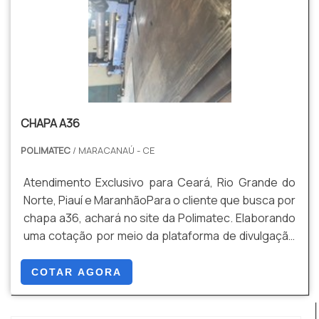
CHAPA A36
POLIMATEC
/ MARACANAÚ - CE
Atendimento Exclusivo para Ceará, Rio Grande do
Norte, Piauí e MaranhãoPara o cliente que busca por
chapa a36, achará no site da Polimatec. Elaborando
uma cotação por meio da plataforma de divulgação
das indústrias e descobrindo a melhor referência
em qualidade do mercado.UM POUCO MAIS SOBRE
COTAR AGORA
CHAPA A36Quem precisa de chapa a36 em uma
empresa responsável, encontra na internet a