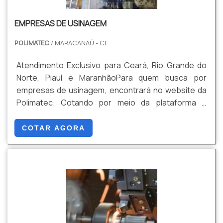
de óleo térmico com excelente custo-benefício.
e estrutura suficiente para atender todas as
Não obstante, quando falamos em aquecedor de
EMPRESAS DE USINAGEM
demandas. EMPRESA RENOMADA EM CALDEIRAS EM
óleo térmico, deve-se descartar empresas que não
SÃO PAULOSomente na SECAMAQ existem as
tenham produtos e serviços com ótima qualidade e
POLIMATEC
/ MARACANAÚ - CE
melhores variedades no segmento quando o
precisão, detalhes que passam despercebidos e
assunto for caldeira usada preço justo. Com foco
podem gerar prejuízo futuros para os clientes.Tudo
Atendimento Exclusivo para Ceará, Rio Grande do
na experiência dos clientes, oferece itens variados
isso que já foi falado e outras coisas mais são a
Norte, Piauí e MaranhãoPara quem busca por
como caldeira a óleo e filtro multiciclone. Tudo isso,
razão pela qual a SECAMAQ é eficiente em seus
empresas de usinagem, encontrará no website da
unido a um time com staff com mais de 200
equipamentos no segmento de assistência técnica
Polimatec. Cotando por meio da plataforma e
profissionais contratados diretamente e
e montagens de caldeiras para geração de vapor e
encontrando a líder em qualidade. Quando o quesito
colaboradores de alta qualidade, comprova sua
estufas para a secagem de madeira. A empresa
é usinagem, com a Polimatec alcançará excelente
COTAR AGORA
essência de trazer o melhor para todos os clientes..
objetiva sempre a qualidade final para fidelização
custo-benefício com comprometimento com os
do cliente com parcerias duradouras. A equipe é
resultados dos clientes.OUTRAS INFORMAÇÕES
formada por colaboradores eficientes que estão
SOBRE EMPRESAS DE USINAGEM Há muitas
esperando seu contato para tirar todas as suas
maneiras eficientes de demonstrar competência e
dúvidas e melhor atender.A empresa conta com um
excelência em sua área de atuação. A Polimatec
atendimento qualificado, através de funcionários
centraliza sua estratégia em proporcionar uma
especializados e cuidadosos, que entendem a
estrutura com: Escritório de alta qualidade onde