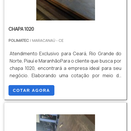
CHAPA 1020
POLIMATEC
/ MARACANAÚ - CE
Atendimento Exclusivo para Ceará, Rio Grande do
Norte, Piauí e MaranhãoPara o cliente que busca por
chapa 1020, encontrará a empresa ideal para seu
negócio. Elaborando uma cotação por meio da
plataforma de divulgação das indústrias e
descobrindo a melhor referência em qualidade do
COTAR AGORA
mercado.Quando o interesse é por chapa 1020, com
os profissionais da Polimatec atingirá proteção com
projetos e fabricação de equipamentos industriais
conform...