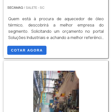
cliente.Ainda falando sobre caldeira usada preço
SECAMAQ
/ SALETE - SC
acessível, sempre deve-se buscar uma empresa
que tenha produtos e serviços com ótima qualidade
Quem está à procura de aquecedor de óleo
e proteção, pontos importantes que ficam de fora
térmico, descobrirá a melhor empresa do
no planejamento de empresas que visam apenas o
segmento. Solicitando um orçamento no portal
lucro, deixando a desejar nos outros
Soluções Industriais e achando a melhor referência
fatores.Existem muitas formas diferentes de
do mercado.DETALHES SOBRE O FUNCIONAMENTO
demonstrar conhecimento e autoridade em sua
DA EMPRESAQuando a procura é por aquecedor de
COTAR AGORA
área de atuação. Saiba por que a SECAMAQ é líder
óleo térmico, com a SECAMAQ irá encontrar
quando buscar por caldeira usada preço acesível:
precisão com pagamento acessível. Há muitas
Comprometida em atender com muita eficiência e
maneiras eficientes de demonstrar competência e
responsabilidade seus clientes e colaboradores;
excelência em sua área de atuação. A SECAMAQ
Responsável; Altamente qualificada; Eficiente em
objetiva seus recursos em proporcionar aos
seus equipamentos; Segura. É reconhecida por ser
clientes uma estrutura com: Escritório de alta
comprometida em atender com muita eficiência e
qualidade onde são realizadas as atividades;
responsabilidade seus clientes e colaboradores e
13.000m² de planta industrial; Tecnologia de
segura, padrões alcançados por conter escritório
ponta. Tudo para certificar que se tenha aquecedor
de alta qualidade onde são realizadas as atividades