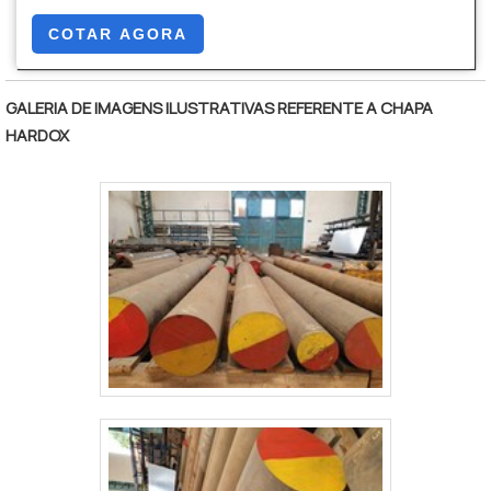
é inovadora quando tratamos do segmento de
descobrindo a líder do segmento.É importante
serviços de usinagem, caldeiraria, serralheria e mão
lembrar que o produto deve sempre ser adquirido
COTAR AGORA
de obra. O objetivo é garantir sempre a qualidade
com empresas especializadas no segmento. Esse
final para fidelização do cliente com parcerias
tipo de cuidado ajuda a garantir a qualidade e
GALERIA DE IMAGENS ILUSTRATIVAS REFERENTE A CHAPA
duradouras. O time é composto por profissionais
durabilidade dos materiais, além de evitar prejuízos
HARDOX
certificados que estão esperando seu contato
com substituições frequentes de peças
para tirar todas as suas dúvidas e melhor
defeituosas. Assim, é possível poupar gastos
atender.MAIS INFORMAÇÕES INTERESSANTES
desnecessários.DIFERENCIAIS IMPORTANTES DE
SOBRE A ORGANIZAÇÃOApenas na Polimatec
CALDEIRA A ÓLEOQuem quer achar caldeira a óleo
existem as melhores variedades no segmento
em uma empresa altamente qualificada, acha o site
quando o assunto for serviços de usinagem,
da SECAMAQ. A empresa trabalha com caldeira a
caldeiraria, serralheria e mão de obra. É possível
óleo e filtro multiciclone, oferecendo o que há de
encontrar uma grande variedade no portfólio como
melhor em tecnologia ao cliente.Discorrendo ainda
eixos e suporte fixadores com ótima qualidade e
sobre caldeira a óleo, sempre deve-se buscar uma
excelente custo-benefício.Com a organização é
empresa que tenha produtos e serviços com ótima
possível tirar as suas dúvidas sobre os serviços do
qualidade e economia, características simples, mas
ramo, além de contar com os melhores
que mostram o comprometimento da empresa com
profissionais e instalações. Assim, conquistando a
seus clientes.Existem muitas formas diferentes de