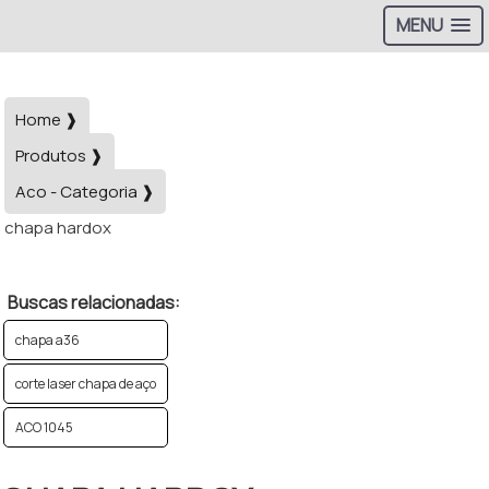
MENU
Home ❱
Produtos ❱
Aco - Categoria ❱
chapa hardox
Buscas relacionadas:
chapa a36
corte laser chapa de aço
ACO 1045