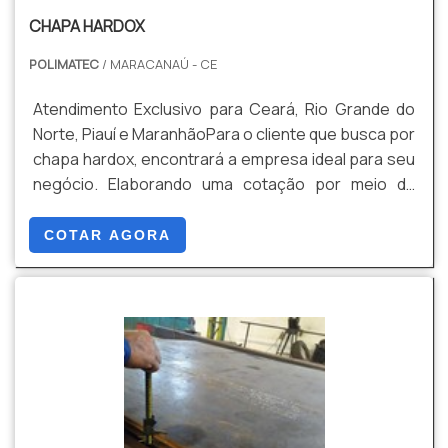
CHAPA HARDOX
POLIMATEC
/ MARACANAÚ - CE
Atendimento Exclusivo para Ceará, Rio Grande do
Norte, Piauí e MaranhãoPara o cliente que busca por
chapa hardox, encontrará a empresa ideal para seu
negócio. Elaborando uma cotação por meio da
plataforma de divulgação das indústrias e
descobrindo a melhor referência em qualidade do
COTAR AGORA
mercado.É importante lembrar que o produto deve
sempre ser adquirido com empresas
especializadas no segmento. Esse tipo de cuidado
ajuda a garantir a qualid...