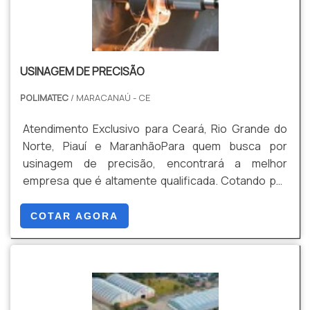
necessidade de cada cliente. Também foram
são realizadas as atividades; Tecnologia de ponta;
investidos valores consideráveis em instalações de
Sala de treinamento com materiais
qualidade, aumentando a eficiência da marca. Assim,
sofisticados. Tudo para oferecer usinagem com
tem despontado no segmento pela idoneidade em
proteção. Ainda tratando-se de empresas de
USINAGEM DE PRECISÃO
tudo que faz, garantindo o sucesso dos clientes de
usinagem, deve-se ter a exatidão em orçar com
ponta a ponta.EMPRESA RENOMADA EM
empresas que prezam por produtos e serviços que
POLIMATEC
/ MARACANAÚ - CE
AQUECEDOR DE ÓLEO TÉRMICOSomente na
tenham ótima qualidade e excelente custo-
SECAMAQ existem as melhores variedades no
benefício, pontos importantes que ficam de fora no
Atendimento Exclusivo para Ceará, Rio Grande do
segmento quando o assunto for assistência
planejamento de empresas que visam apenas o
Norte, Piauí e MaranhãoPara quem busca por
técnica e montagens de caldeiras para geração de
lucro, deixando a desejar nos outros fatores.Tudo
usinagem de precisão, encontrará a melhor
vapor e estufas para a secagem de madeira. São
isso que já foi explorado é a razão pela qual a
empresa que é altamente qualificada. Cotando por
diversas opções de itens oferecidos, como caldeira
Polimatec é altamente qualificada quando tratamos
meio da plataforma e encontrando a líder em
a lenha e filtro de mangas com ótima qualidade e
do segmento de serviços de usinagem, caldeiraria,
qualidade.É importante lembrar que o serviço deve
COTAR AGORA
precisão..
serralheria e mão de obra. O objetivo é garantir o
sempre ser prestado por empresas especializadas
que existe de melhor no mercado para garantir o
no segmento. Esse tipo de cuidado ajuda a garantir
sucesso dos clientes. O time é composto por
a qualidade e assertividade do serviço, além de
profissionais certificados que estão esperando
evitar prejuízos com imprevistos e execuções mal
seu contato para tirar todas as suas dúvidas e
elaboradas. Assim, é possível poupar gastos