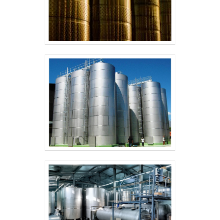
fundamental em muitas áreas industriais, com sua
capacidade de fornecer soluções em
equipamentos de grande porte e complexidade. É
uma área que exige um alto nível de especialização
técnica, tanto em termos de produção quanto de
segurança, dado o uso intensivo de pressões e
temperaturas extremas em muitos dos
equipamentos fabricados.