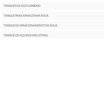
TANQUES DE AÇO CARBONO
TANQUE PARA ARMAZENAR ÁGUA
TANQUE DE ARMAZENAMENTO DE ÁGUA
TANQUE DE AÇO INOX INDUSTRIAL
EMPRESAS DE CALDEIRARIA EM SP
TANQUES DE ARMAZENAGEM
MONTAGEM DE TANQUES INDUSTRIAIS
INSTALAÇÃO DE CALDEIRAS
FABRICAÇÃO DE TANQUES EM AÇO CARBONO
FABRICAÇÃO DE TANQUES INDUSTRIAIS
TANQUE DE ARMAZENAMENTO INDUSTRIAL