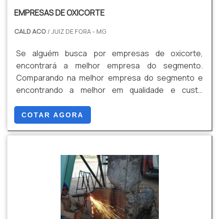
EMPRESAS DE OXICORTE
CALD ACO
/ JUIZ DE FORA - MG
Se alguém busca por empresas de oxicorte,
encontrará a melhor empresa do segmento.
Comparando na melhor empresa do segmento e
encontrando a melhor em qualidade e custo
benefício.Quando o interesse é por empresas de
oxicorte, com os profissionais da Cald Aço
COTAR AGORA
encontramos proteção com programas de
melhorias padronizadas.MAIS SOBRE EMPRESAS DE
OXICORTEA Cald Aço canaliza sua energia em
oferecer uma estrutura com escritório de alta
qualidade onde são realizadas as atividades e
equipamentos de última geração, tudo isso para
garantir que se tenha empresas de oxicorte com
excelente custo-benefício.Há muitas maneiras