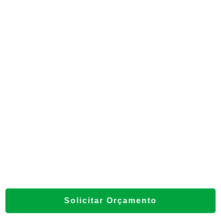
FABRICANTE DE CALDEIRA
SERVIÇO DE CALDEIRARIA
EMPRESAS DE CALDEIRARIA
EMPRESA DE CALDEIRARIA
CALDEIRA BIOMASSA
MANUTENÇÃO DE CALDEIRAS
USINAGEM E CALDEIRARIA
EMPRESA DE CALDEIRARIA INDUSTRIAL
CALDEIRA A ÓLEO
Solicitar Orçamento
OPERAÇÃO DE CALDEIRA