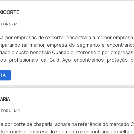
XICORTE
E FORA - MG
a por empresas de oxicorte, encontrará a melhor empresa
parando na melhor empresa do segmento e encontrand
idade e custo benefício.Quando o interesse é por empresas
 os profissionais da Cald Aço encontramos proteção 
melhorias padronizadas.MAIS SOBRE EMPRESAS DE OXICOR
za sua energia em oferecer uma estrutura com escritório de a
RA
são realizadas as atividades e equipamentos de última geraç
 garantir que se tenha empresas de oxicorte com excele
o.Há muitas maneiras eficientes de uma empresa demonst
ARIA
xcelência e destaque em sua área de atuação. A Cald Aço
E FORA - MG
cia por ter: Soluções para montagem de estruturas metálic
elhorias padronizadas; Profissionais com vasta experiência
a por corte de chaparia, achará na referência do mercado C
ão; Escritório de alta qualidade onde são realizadas
o na melhor empresa do segmento e encontrando a melhor