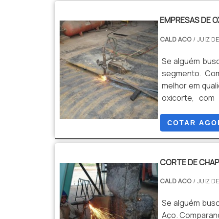
EMPRESAS DE O
CALD ACO
/ JUIZ D
Se alguém busc
segmento. Com
melhor em qual
oxicorte, com
programas de 
Cald Aço canali
COTAR AGO
qualidade onde 
tudo isso para
custo-benefíci
CORTE DE CHAP
competência, e
CALD ACO
/ JUIZ D
mostra referên
Programas de m
Se alguém busc
área de atuaç
Aço. Comparand