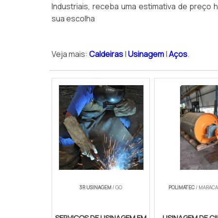
Industriais, receba uma estimativa de preç
sua escolha
Veja mais:
Caldeiras
|
Usinagem
|
Aços
.
3R USINAGEM
/ GO
POLIMATEC
/ MARACA
SERVIÇOS DE USINAGEM EM
USINAGEM DE CI