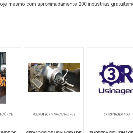
o hoje mesmo com aproximadamente 200 indústrias gratuitam
NAÚ - CE
POLIMATEC
/ MARACANAÚ - CE
3R USINAGEM
/ GO
LINDROS
SERVIÇOS DE USINAGEM DE
EMPRESA DE USINAG