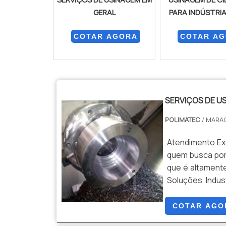
GERAL
PARA INDÚSTRIA
COTAR AGORA
COTAR A
SERVIÇOS DE U
POLIMATEC
/ MARA
Atendimento Ex
quem busca por
que é altamente
Soluções Indus
próprio segmen
Polimatec irá en
COTAR AGO