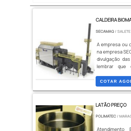
SEGMENTOSomen
deseja achar 
CALDEIRA BIOM
disponibil
eletromecânica
SECAMAQ
/ SALETE
e uma empresa 
alta qualidade
A empresa ou c
geração. Tudo 
na empresa SEC
associados e eq
divulgação das
clientes com qua
lembrar que
especializadas 
durabilidade 
COTAR AGO
frequentes d
desnecessári
procura por ca
LATÃO PREÇO
da SECAMAQ. 
POLIMATEC
/ MARA
térmico e filtr
cliente.Sem pe
Atendimento 