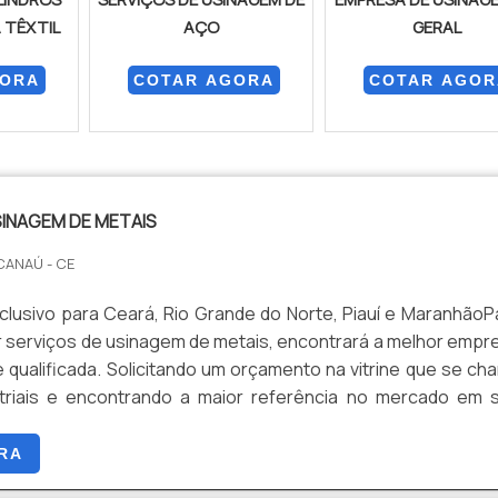
 TÊXTIL
AÇO
GERAL
GORA
COTAR AGORA
COTAR AGOR
SINAGEM DE METAIS
CANAÚ - CE
clusivo para Ceará, Rio Grande do Norte, Piauí e MaranhãoP
 serviços de usinagem de metais, encontrará a melhor empr
 qualificada. Solicitando um orçamento na vitrine que se ch
triais e encontrando a maior referência no mercado em 
to. Quando a questão é usinagem de metais, com a equipe
contrar precisão com ampla linha de produtos e ser...
RA