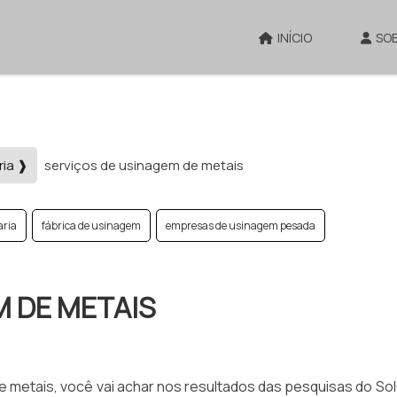
INÍCIO
SO
ria ❱
serviços de usinagem de metais
aria
fábrica de usinagem
empresas de usinagem pesada
M DE METAIS
e metais, você vai achar nos resultados das pesquisas do So