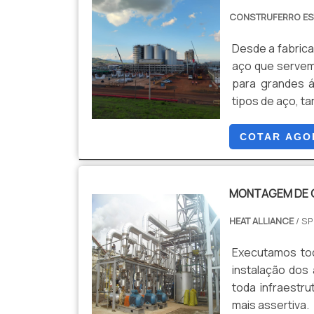
CONSTRUFERRO ES
Desde a fabrica
aço que servem
para grandes 
tipos de aço, t
COTAR AGO
MONTAGEM DE 
HEAT ALLIANCE
/ SP
Executamos tod
instalação dos
toda infraestr
mais assertiva.