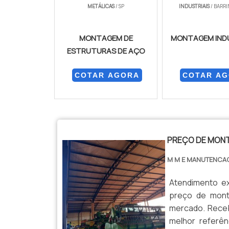
METÁLICAS
/ SP
INDUSTRIAIS
/ BARRI
MONTAGEM DE
MONTAGEM IND
ESTRUTURAS DE AÇO
COTAR AGORA
COTAR A
PREÇO DE MON
M M E MANUTENCA
Atendimento ex
preço de mont
mercado. Rece
melhor referê