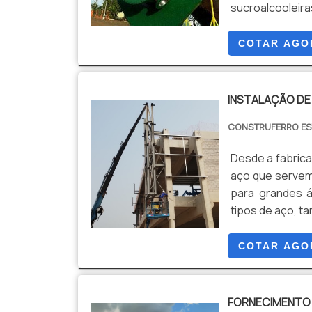
sucesso dos cli
sucroalcooleira
isso, são emp
fabris e equip
COTAR AGO
treinados e qu
INSTALAÇÃO DE
CONSTRUFERRO ES
Desde a fabrica
aço que servem
para grandes 
tipos de aço, t
COTAR AGO
FORNECIMENTO 