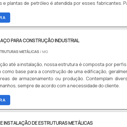
entes de ponta a ponta....
s e plantas de petróleo é atendida por esses fabricantes. P
resas que contam com estruturas robustas, amplos parq
amentos de última geração, além de colaboradores devidame
RA
alificados. SOLUÇÕES DAS FABRICANTES DE EQUI.
 AÇO PARA CONSTRUÇÃO INDUSTRIAL
TRUTURAS METÁLICAS
/ MG
ção até a instalação, nossa estrutura é composta por perfis
 como base para a construção de uma edificação, geralme
áreas de armazenamento ou produção. Contemplam diver
amanhos, sempre de acordo com a necessidade do cliente.
RA
E INSTALAÇÃO DE ESTRUTURAS METÁLICAS