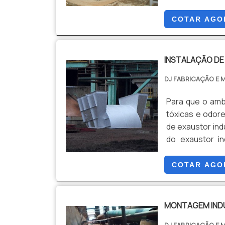
COTAR AGO
INSTALAÇÃO DE
DJ FABRICAÇÃO E 
Para que o amb
tóxicas e odore
de exaustor ind
do exaustor in
essencial para 
indispensável 
COTAR AGO
prejudica a con
MONTAGEM IND
DJ FABRICAÇÃO E 