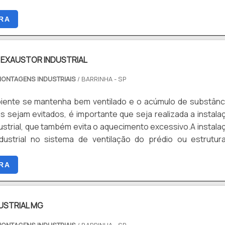
RA
 EXAUSTOR INDUSTRIAL
MONTAGENS INDUSTRIAIS
/ BARRINHA - SP
iente se mantenha bem ventilado e o acúmulo de substânc
s sejam evitados, é importante que seja realizada a instala
ustrial, que também evita o aquecimento excessivo.A instala
dustrial no sistema de ventilação do prédio ou estrutur
que seja realizada a ventilação ideal dentro do ambiente, se
em ambientes industriais, onde o constante uso de máqui
RA
dição do ar e a ambientação do .
USTRIAL MG
MONTAGENS INDUSTRIAIS
/ BARRINHA - SP