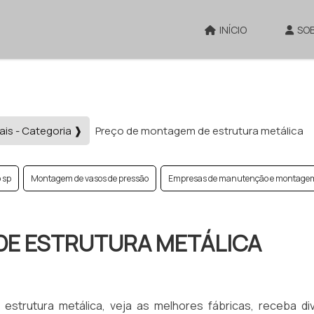
INÍCIO
SO
ais - Categoria ❱
Preço de montagem de estrutura metálica
 sp
Montagem de vasos de pressão
Empresas de manutenção e montagem 
DE ESTRUTURA METÁLICA
estrutura metálica, veja as melhores fábricas, receba di