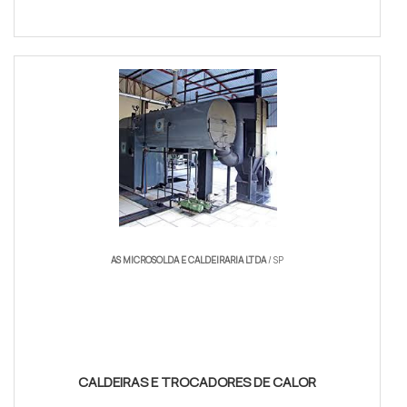
Indústrias químicas, petroquímicas e usinas de
processamento usam tanque industrial para
controlar reação, segurança e transferência de
massa. Nesses ambientes, industrial necessitam de
grandes volumes para manter produção contínua;
um grande tanque permite diluição, segregação de
lotes e mitigação de riscos. Exemplos práticos:
unidades de mistura que demandam
armazenamento para reagentes, e processos de
decantação que exigem fundos de retenção com
controle de temperatura.
AS MICROSOLDA E CALDEIRARIA LTDA
/ SP
Setor agrícola, saneamento e abastecimento de
água implementam grandes fabricada soluções para
garantir reserva hídrica e gestão de picos. Empresas
de tratamento de água e estações elevatórias são
casos onde industrial necessitam de reservatórios
CALDEIRAS E TROCADORES DE CALOR
com recirculação e revestimentos específicos.