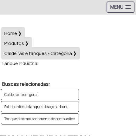
MENU
Home ❱
Produtos ❱
Caldeiras e tanques - Categoria ❱
Tanque Industrial
Buscas relacionadas:
Caldeiraria em geral
Fabricantes de tanques de aço carbono
Tanque de armazenamento de combustível