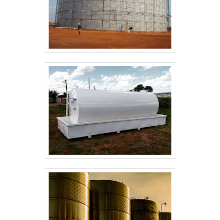
e aquisição convergem neste resumo: critérios
técnicos, impactos de operação e próximos passos
para implementar um tanque industrial com
segurança e desempenho otimizados.
ESCOLHA TÉCNICA ALINHADA A
OPERAÇÃO E MANUTENÇÃO
Ao escolher um tanque industrial​, priorize
compatibilidade química, requisitos de pressão e
critérios de inspeção. Dimensione pela vazão
máxima, tempo de retenção e fator de segurança;
valide espessuras e materiais com cálculo de
corrosão. Consulte fornecedores certificados para
obter certificados de materiais e relatórios de
ensaios não destrutivos antes da compra,
garantindo conformidade normativa e redução de
retrabalho em comissionamento.