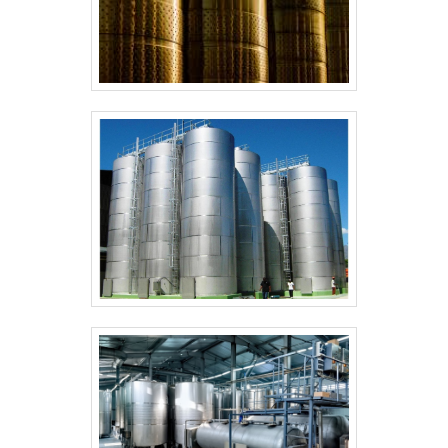
Exemplos práticos: para armazenamento de líquidos
corrosivos prefira revestimentos internos
específicos e juntas soldadas com inspeção por
radiografia. Em tanques atmosféricos, a altura e o
diâmetro influenciam perdas por evaporação e
custo civil; ajuste a altura para reduzir footprint sem
comprometer estabilidade. Consulte engenheiro
estrutural para fundação quando a carga térmica ou
sísmica exceder normas locais, minimizando risco
operacional.
Para compra e instalação, prepare especificação
técnica detalhada com materiais, tratamentos
superficiais e ensaios exigidos; inclua cláusulas de
aceitação na chegada e testes hidrostáticos. A
planilha de custos deve contemplar transporte,
montagem e comissionamento. Finaliza a verificação