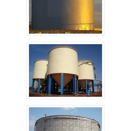
Tamanhos: capacidades modulares e sob medida
(nortinox tamanho)
Aplicações: autocenter cozinhas industrial; rcio
oficinas autocenter
Escolha nortinox por documentação técnica clara e
opções modulares que reduzem tempo de
instalação em oficinas e cozinhas.
Adote especificações do fabricante, valide nortinox
tamanho e testes de estanqueidade para garantir
desempenho no seu com rcio, rcio oficinas
autocenter.
CONCLUSÃO
Decisões práticas sobre seleção, dimensionamento