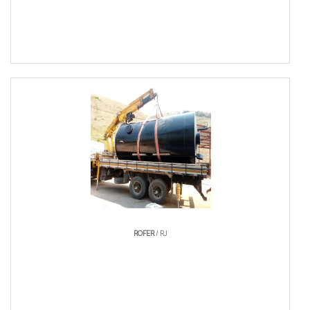
Química e petroquímica — reagentes e buffers
Saneamento e água — reservação e tratamento
Alimentos, papel e logística — homogeneização e
estocagem
Planejar capacidade a partir de consumo máximo
diário evita dimensionamento conservador que
onera área e custo.
Mapeie picos de demanda e processos críticos,
escolha materiais e automação adequados para que
o tanque industrial entregue capacidade e
ROFER
/ RJ
segurança operacional.
MATERIAIS E ACABAMENTO DO
TANQUE INDUSTRIAL: INOX,
ACABAMENTO ESCOVADO E CHAPAS