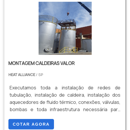
MONTAGEM CALDEIRAS VALOR
HEAT ALLIANCE
/ SP
Executamos toda a instalação de redes de
tubulação, instalação de caldeira, instalação dos
aquecedores de fluido térmico, conexões, válvulas,
bombas e toda infraestrutura necessária para
execução do projeto industrial de forma mais
assertiva.
COTAR AGORA