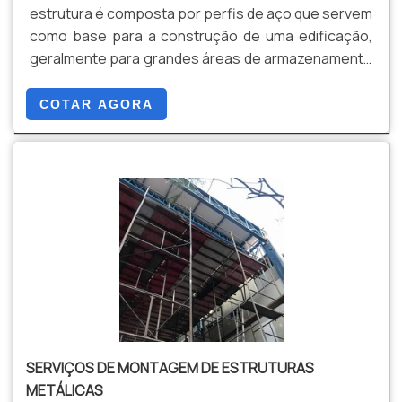
estrutura é composta por perfis de aço que servem
como base para a construção de uma edificação,
geralmente para grandes áreas de armazenamento
ou produção. Contemplam diversos tipos de aço,
tamanhos, sempre de acordo com a necessidade
COTAR AGORA
do cliente.
SERVIÇOS DE MONTAGEM DE ESTRUTURAS
METÁLICAS