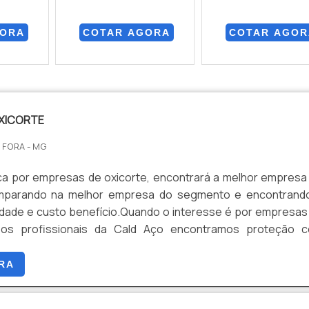
GORA
COTAR AGORA
COTAR AGOR
XICORTE
E FORA - MG
a por empresas de oxicorte, encontrará a melhor empresa
parando na melhor empresa do segmento e encontrand
idade e custo benefício.Quando o interesse é por empresas
 os profissionais da Cald Aço encontramos proteção 
melhorias padronizadas.MAIS SOBRE EMPRESAS DE OXICOR
za sua energia em oferecer uma estrutura com escritório de a
RA
são realizadas as atividades e equipamentos de última geraç
 garantir que se tenha empresas de oxicorte com excele