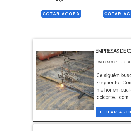
COTAR AGORA
COTAR A
EMPRESAS DE O
CALD ACO
/ JUIZ D
Se alguém busc
segmento. Com
melhor em qual
oxicorte, com
programas de 
Cald Aço canali
COTAR AGO
qualidade onde 
tudo isso para