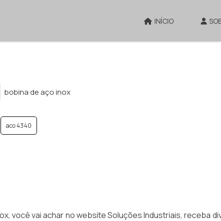
INÍCIO
SO
bobina de aço inox
aco 4340
x, você vai achar no website Soluções Industriais, receba d