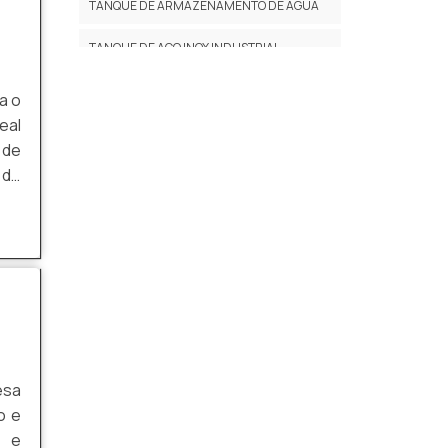
TANQUE DE ARMAZENAMENTO DE ÁGUA
TANQUE DE AÇO INOX INDUSTRIAL
EMPRESAS DE CALDEIRARIA EM SP
a o
eal
TANQUES DE ARMAZENAGEM
 de
 do
MONTAGEM DE TANQUES INDUSTRIAIS
bra
INSTALAÇÃO DE CALDEIRAS
FABRICAÇÃO DE TANQUES EM AÇO
CARBONO
FABRICAÇÃO DE TANQUES INDUSTRIAIS
TANQUE DE ARMAZENAMENTO
INDUSTRIAL
esa
o e
CALDEIRARIA PESADA SP
a e