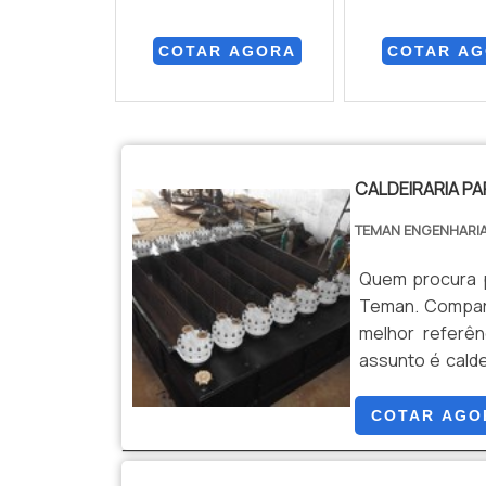
COTAR AGORA
COTAR A
CALDEIRARIA PA
TEMAN ENGENHARI
Quem procura po
Teman. Compar
melhor referên
assunto é calde
novos produtos
com seguran
COTAR AGO
INDÚSTRIAHá ...