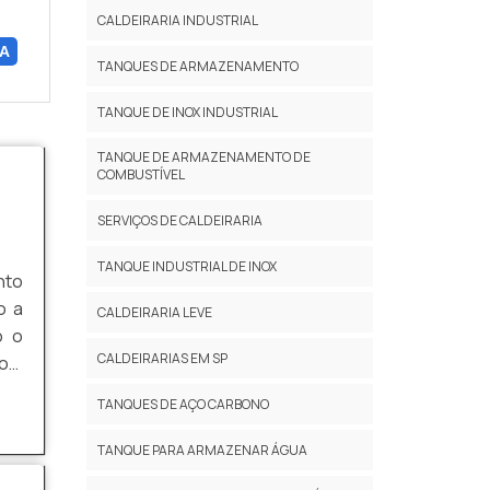
CALDEIRARIA INDUSTRIAL
A
TANQUES DE ARMAZENAMENTO
TANQUE DE INOX INDUSTRIAL
TANQUE DE ARMAZENAMENTO DE
COMBUSTÍVEL
SERVIÇOS DE CALDEIRARIA
TANQUE INDUSTRIAL DE INOX
nto
o a
CALDEIRARIA LEVE
o o
CALDEIRARIAS EM SP
com
tes
TANQUES DE AÇO CARBONO
ARA
TANQUE PARA ARMAZENAR ÁGUA