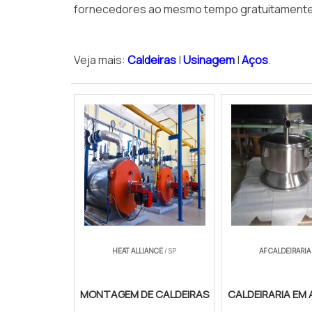
fornecedores ao mesmo tempo gratuitamente p
Veja mais:
Caldeiras
|
Usinagem
|
Aços
.
HEAT ALLIANCE
/ SP
AF CALDEIRARIA
MONTAGEM DE CALDEIRAS
CALDEIRARIA EM 