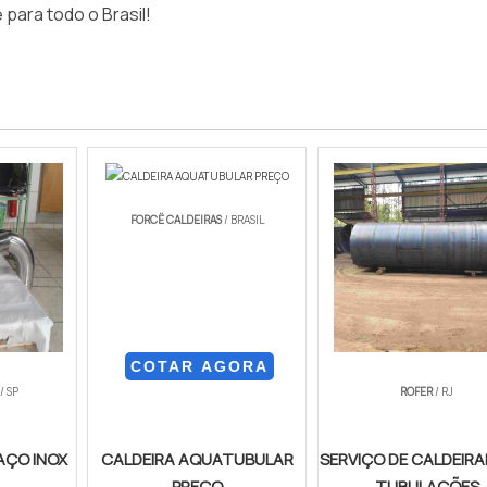
ara todo o Brasil!
FORCË CALDEIRAS
/ BRASIL
COTAR AGORA
/ SP
ROFER
/ RJ
AÇO INOX
CALDEIRA AQUATUBULAR
SERVIÇO DE CALDEIRA
PREÇO
TUBULAÇÕES