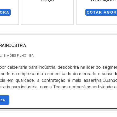
GORA
COTAR AGOR
RA INDÚSTRIA
A
/ SIMÕES FILHO - BA
r caldeiraria para indústria, descobrirá na líder do segme
ando na empresa mais conceituada do mercado e achand
cia em qualidade, a contratação é mais assertiva.Quand
iraria para indústria, com a Teman receberá assertividade 
 e equipamentos que satisfaçam as necessidades dos clien
ça.DIFERENCIAIS IMPORTANTES DA CALDEIRARIA P
RA