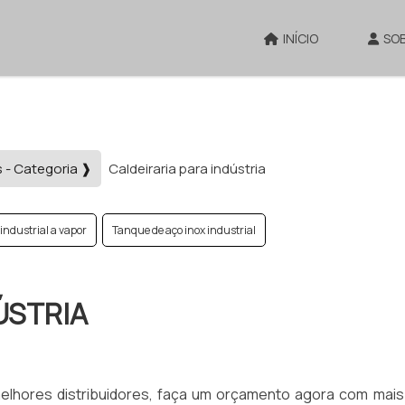
INÍCIO
SO
s - Categoria ❱
Caldeiraria para indústria
 industrial a vapor
Tanque de aço inox industrial
ÚSTRIA
 melhores distribuidores, faça um orçamento agora com mais