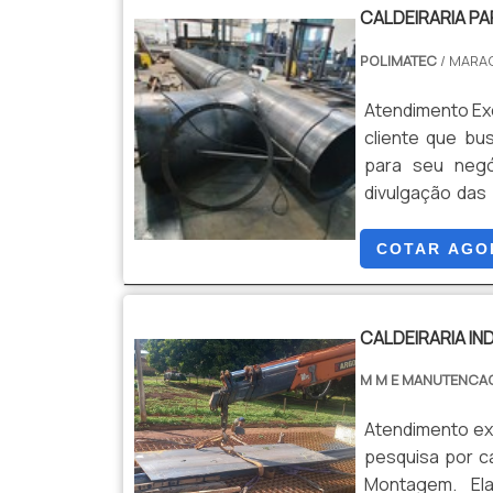
CALDEIRARIA PA
POLIMATEC
/ MARA
Atendimento Exc
cliente que bus
para seu negó
divulgação das
mercado.Quando 
da Polimatec po
COTAR AGO
CALDEIRARIA IN
M M E MANUTENCA
Atendimento exc
pesquisa por ca
Montagem. El