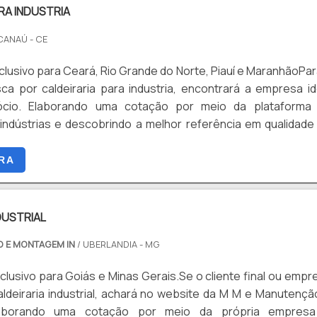
RA INDUSTRIA
CANAÚ - CE
lusivo para Ceará, Rio Grande do Norte, Piauí e MaranhãoPar
ca por caldeiraria para industria, encontrará a empresa id
cio. Elaborando uma cotação por meio da plataforma
 indústrias e descobrindo a melhor referência em qualidade
o tema é caldeiraria para industrias, com a melhor mão de o
derá contar precisão com projetos e fabricação de...
RA
DUSTRIAL
O E MONTAGEM IN
/ UBERLANDIA - MG
lusivo para Goiás e Minas Gerais.Se o cliente final ou empr
ldeiraria industrial, achará no website da M M e Manutençã
aborando uma cotação por meio da própria empres