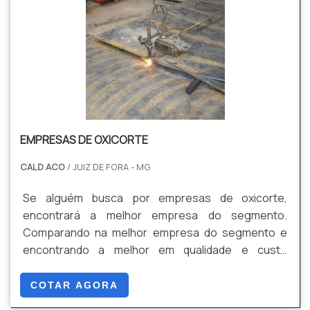
EMPRESAS DE OXICORTE
CALD ACO
/ JUIZ DE FORA - MG
Se alguém busca por empresas de oxicorte,
encontrará a melhor empresa do segmento.
Comparando na melhor empresa do segmento e
encontrando a melhor em qualidade e custo
benefício.Quando o interesse é por empresas de
oxicorte, com os profissionais da Cald Aço
COTAR AGORA
encontramos proteção com programas de