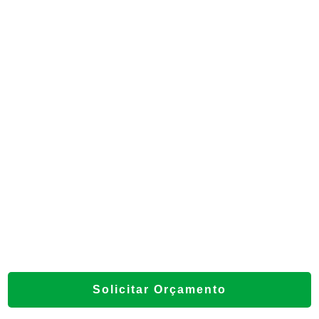
CALDEIRA AQUATUBULAR
CALDEIRA A LENHA
CALDEIRA A GÁS
CALDEIRARIA PESADA
FABRICANTE DE CALDEIRA
SERVIÇO DE CALDEIRARIA
EMPRESAS DE CALDEIRARIA
EMPRESA DE CALDEIRARIA
CALDEIRA BIOMASSA
Solicitar Orçamento
MANUTENÇÃO DE CALDEIRAS