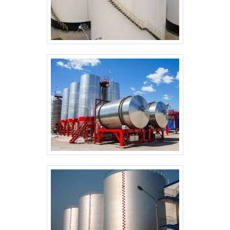
qualidade quando o assunto for vasos de pressão.
Prezando pelo que há de mais moderno, traz
inovações e variedades em caldeira a lenha e
secador de madeira.É reconhecida por ser
comprometida em atender com muita eficiência e
responsabilidade seus clientes e colaboradores e
segura, padrões alcançados por conter escritório
de alta qualidade onde são realizadas as atividades
e tecnologia de ponta. Tudo isso, unido a um time
com staff com mais de 200 profissionais
contratados diretamente e profissionais com vasta
experiência nas diversas áreas de atuação, fecha
todo o ciclo de entrega com excelência para toda a
carteira de clientes..