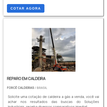
empresas que querem se adequar as normas de
proteção da NR10 e NR12
COTAR AGORA
REPARO EM CALDEIRA
FORCË CALDEIRAS
/ BRASIL
Solicite uma cotação de caldeira a gás a venda, você vai
achar nos resultados das buscas do Soluções
Industriais, receba diversos comparativos imediat