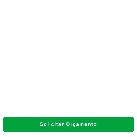
EMPRESA DE CALDEIRARIA INDUSTRIAL
CALDEIRA A ÓLEO
OPERAÇÃO DE CALDEIRA
CALDEIRARIA INOX
CALDEIRA HORIZONTAL
LIMPEZA DE CALDEIRAS
MANUTENÇÃO DE CALDEIRAS INDUSTRIAIS
CALDEIRA A GÁS NATURAL
CALDEIRA A LENHA PREÇO
CALDEIRA DE FLUIDO TÉRMICO
Solicitar Orçamento
CALDEIRA USADA A VENDA